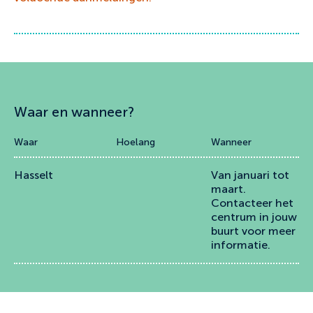
Waar en wanneer?
Waar
Hoelang
Wanneer
Hasselt
Van januari tot
maart.
Contacteer het
centrum in jouw
buurt voor meer
informatie.